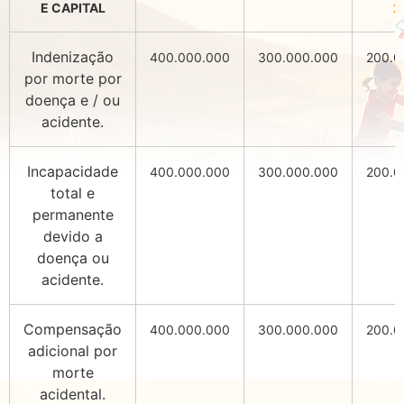
E CAPITAL
2
Indenização
400.000.000
300.000.000
200.0
por morte por
doença e / ou
acidente.
Incapacidade
400.000.000
300.000.000
200.0
total e
permanente
devido a
doença ou
acidente.
Compensação
400.000.000
300.000.000
200.0
adicional por
morte
acidental.