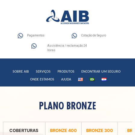
Pagamentos
Cotação de Seguro
Assistência / reclamação 24
horas
SOBRE AIB
SERVIÇOS
PRODUTOS
ENCONTRAR UM SEGURO
ONDE ESTAMOS
AJUDA
PLANO BRONZE
COBERTURAS
BRONZE 400
BRONZE 300
BR