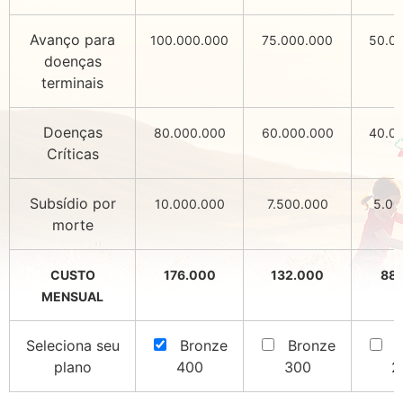
Avanço para
100.000.000
75.000.000
50.0
doenças
terminais
Doenças
80.000.000
60.000.000
40.0
Críticas
Subsídio por
10.000.000
7.500.000
5.00
morte
CUSTO
176.000
132.000
88 
MENSUAL
Seleciona seu
Bronze
Bronze
B
plano
400
300
2